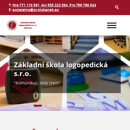
T:
Hra 771 110 591, Avi 555 222 054, Pro 799 796 824
E:
podatelna@zs-klokanek.eu