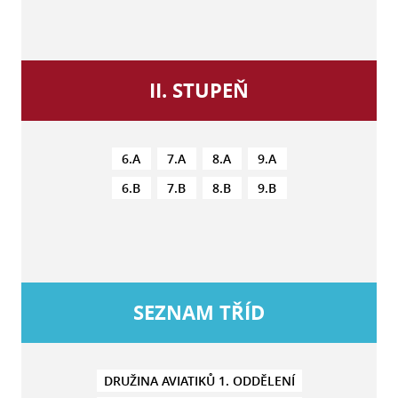
II. STUPEŇ
6.A
7.A
8.A
9.A
6.B
7.B
8.B
9.B
SEZNAM TŘÍD
DRUŽINA AVIATIKŮ 1. ODDĚLENÍ