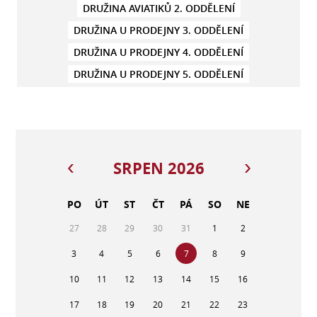
DRUŽINA AVIATIKŮ 2. ODDĚLENÍ
DRUŽINA U PRODEJNY 3. ODDĚLENÍ
DRUŽINA U PRODEJNY 4. ODDĚLENÍ
DRUŽINA U PRODEJNY 5. ODDĚLENÍ
SRPEN 2026
PO
ÚT
ST
ČT
PÁ
SO
NE
27
28
29
30
31
1
2
3
4
5
6
7
8
9
10
11
12
13
14
15
16
17
18
19
20
21
22
23