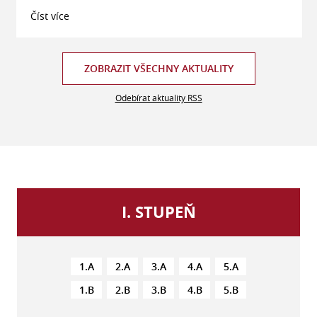
Číst více
ZOBRAZIT VŠECHNY AKTUALITY
Odebírat aktuality RSS
I. STUPEŇ
1.A
2.A
3.A
4.A
5.A
1.B
2.B
3.B
4.B
5.B