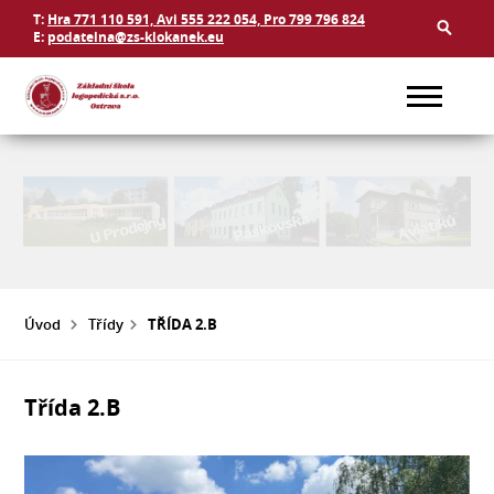
T:
Hra 771 110 591, Avi 555 222 054, Pro 799 796 824
E:
podatelna@zs-klokanek.eu
Úvod
Třídy
TŘÍDA 2.B
Třída 2.B