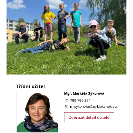
Třídní učitel
Mgr. Markéta Sýkorová
799 796 824
m.sykorova@zs-klokanek.eu
Zobrazit detail učitele