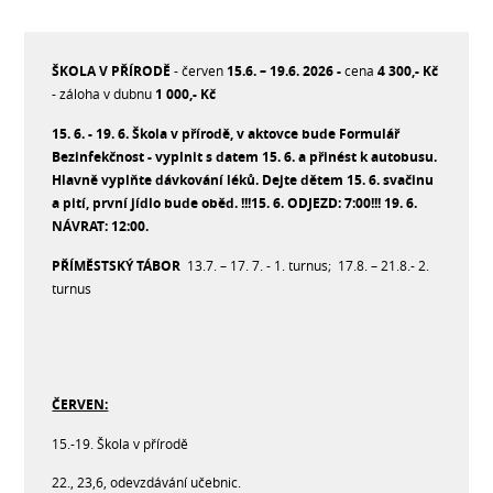
ŠKOLA V PŘÍRODĚ
- červen
15.6. – 19.6. 2026 -
cena
4 300,- Kč
- záloha v dubnu
1 000,- Kč
15. 6. - 19. 6. Škola v přírodě, v aktovce bude Formulář
Bezinfekčnost - vyplnit s datem 15. 6. a přinést k autobusu.
Hlavně vyplňte dávkování léků. Dejte dětem 15. 6. svačinu
a pití, první jídlo bude oběd. !!!15. 6. ODJEZD: 7:00!!! 19. 6.
NÁVRAT: 12:00.
PŘÍMĚSTSKÝ TÁBOR
13.7. – 17. 7. - 1. turnus; 17.8. – 21.8.- 2.
turnus
ČERVEN:
15.-19. Škola v přírodě
22., 23,6, odevzdávání učebnic.