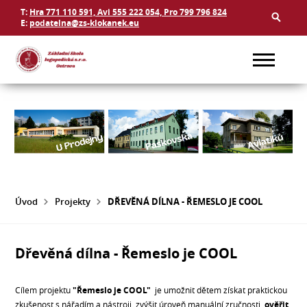
T:
Hra 771 110 591, Avi 555 222 054, Pro 799 796 824
E:
podatelna@zs-klokanek.eu
Úvod
Projekty
DŘEVĚNÁ DÍLNA - ŘEMESLO JE COOL
Dřevěná dílna - Řemeslo je COOL
Cílem projektu
"Řemeslo je COOL"
je umožnit dětem získat praktickou
zkušenost s nářadím a nástroji, zvýšit úroveň manuální zručnosti,
ověřit