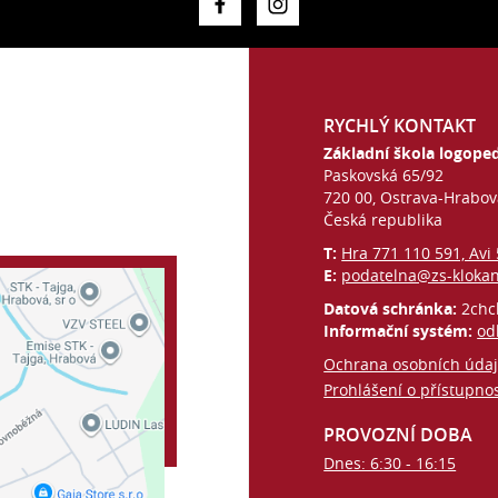
RYCHLÝ KONTAKT
Základní škola logoped
Paskovská 65/92
720 00, Ostrava-Hrabo
Česká republika
T:
Hra 771 110 591, Avi
E:
podatelna@zs-kloka
Datová schránka:
2chc
Informační systém:
od
Ochrana osobních úda
Prohlášení o přístupnos
PROVOZNÍ DOBA
Dnes: 6:30 - 16:15