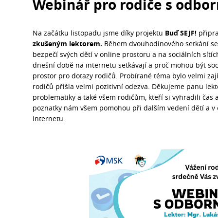
Webinář pro rodiče s odbo
Na začátku listopadu jsme díky projektu
Buď SEJF!
připra
zkušeným lektorem.
Během dvouhodinového setkání se r
bezpečí svých dětí v online prostoru a na sociálních sítích
dnešní době na internetu setkávají a proč mohou být sociá
prostor pro dotazy rodičů. Probírané téma bylo velmi z
rodičů přišla velmi pozitivní odezva. Děkujeme panu lekt
problematiky a také všem rodičům, kteří si vyhradili čas 
poznatky nám všem pomohou při dalším vedení dětí a v obl
internetu.