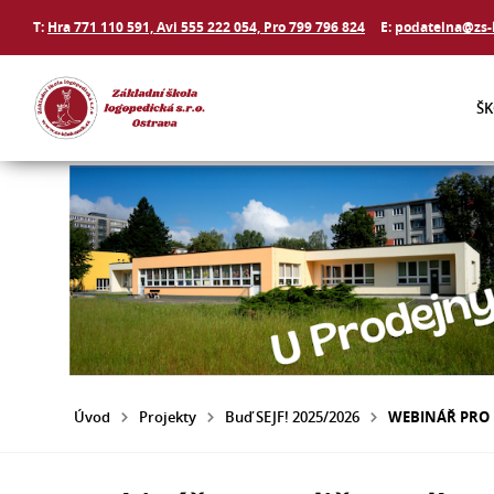
T:
Hra 771 110 591, Avi 555 222 054, Pro 799 796 824
E:
podatelna@zs-
Š
Úvod
Projekty
Buď SEJF! 2025/2026
WEBINÁŘ PRO 