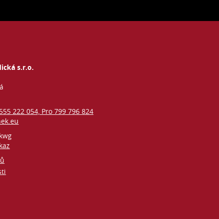
ická s.r.o.
vá
 555 222 054, Pro 799 796 824
nek.eu
kwg
kaz
jů
ti