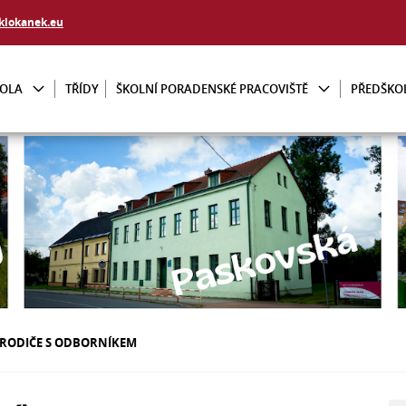
klokanek.eu
KOLA
TŘÍDY
ŠKOLNÍ PORADENSKÉ PRACOVIŠTĚ
PŘEDŠKO
RODIČE S ODBORNÍKEM