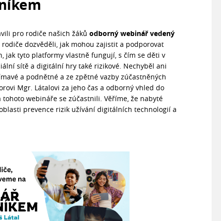
rníkem
vili pro rodiče našich žáků
odborný webinář vedený
odiče dozvěděli, jak mohou zajistit a podporovat
, jak tyto platformy vlastně fungují, s čím se děti v
lní sítě a digitální hry také rizikové. Nechyběl ani
ajímavé a podnětné a ze zpětné vazby zúčastněných
orovi Mgr. Látalovi za jeho čas a odborný vhled do
a tohoto webináře se zúčastnili. Věříme, že nabyté
asti prevence rizik užívání digitálních technologií a