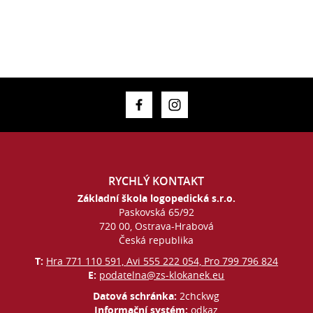
RYCHLÝ KONTAKT
Základní škola logopedická s.r.o.
Paskovská 65/92
720 00, Ostrava-Hrabová
Česká republika
T:
Hra 771 110 591, Avi 555 222 054, Pro 799 796 824
E:
podatelna@zs-klokanek.eu
Datová schránka:
2chckwg
Informační systém:
odkaz