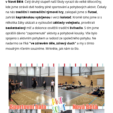
v Nové Bělé
. Celý druhý stupeň naší školy vyrazil do velké tělocvičny,
kde jsme strávili dvě hodiny plné sportování a pohybových aktivit. Čekaly
na nás
tradiční i netradiční týmové hry
, zakopali jsme si
futsal
,
zahráli
kapitánskou vybíjenou
i verzi
kolotoč
. Kromě toho jsme si s
několika žáky ukázali a vyzkoušeli
základy volejbalu
, provětrali
basketbalový
míč a dokonce osvěžili tradiční
švihadlo
. S tím jsme
oprášili dávno "zapomenuté" aktivity a pohybové kousky. Vše bylo
spojeno s aktivním pohybem a radostí ze společného pohybu. Ne
nadarmo se říká
"ve zdravém těle, zdravý duch"
a my s tímto
moudrým rčením souzníme. Mrkněte, jak nám to šlo.