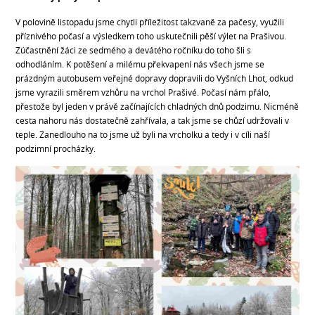
V polovině listopadu jsme chytli příležitost takzvaně za pačesy, využili
příznivého počasí a výsledkem toho uskutečnili pěší výlet na Prašivou.
Zúčastnění žáci ze sedmého a devátého ročníku do toho šli s
odhodláním. K potěšení a milému překvapení nás všech jsme se
prázdným autobusem veřejné dopravy dopravili do Vyšních Lhot, odkud
jsme vyrazili směrem vzhůru na vrchol Prašivé. Počasí nám přálo,
přestože byl jeden v právě začínajících chladných dnů podzimu. Nicméně
cesta nahoru nás dostatečně zahřívala, a tak jsme se chůzí udržovali v
teple. Zanedlouho na to jsme už byli na vrcholku a tedy i v cíli naší
podzimní procházky.