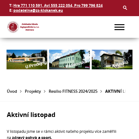
T:
Hra 771 110 591, Avi 555 222 054, Pro 799 796 824
E:
podatelna@zs-klokanek.eu
Úvod
Projekty
Resilio FITNESS 2024/2025
AKTIVNÍ LISTOP
Aktivní listopad
V listopadu jsme se v rámci aktivit našeho projektu více zaměřili
na
zdravý pohyb a sport.