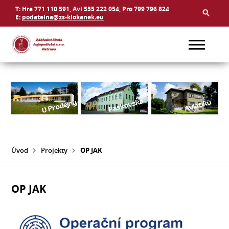
T:
Hra 771 110 591, Avi 555 222 054, Pro 799 796 824
E:
podatelna@zs-klokanek.eu
Úvod
Projekty
OP JAK
OP JAK