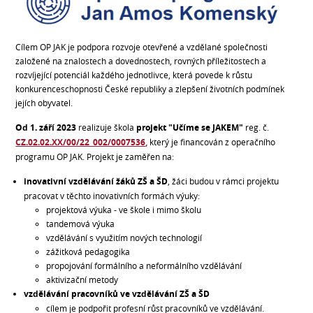
Cílem OP JAK je podpora rozvoje otevřené a vzdělané společnosti
založené na znalostech a dovednostech, rovných příležitostech a
rozvíjející potenciál každého jednotlivce, která povede k růstu
konkurenceschopnosti České republiky a zlepšení životních podmínek
jejích obyvatel.
Od 1. září 2023
realizuje škola
projekt "Učíme se JAKEM"
reg. č.
CZ.02.02.XX/00/22_002/0007536,
který je financován z operačního
programu OP JAK. Projekt je zaměřen na:
inovativní vzdělávání žáků ZŠ a ŠD
, žáci budou v rámci projektu
pracovat v těchto inovativních formách výuky:
projektová výuka - ve škole i mimo školu
tandemová výuka
vzdělávání s využitím nových technologií
zážitková pedagogika
propojování formálního a neformálního vzdělávání
aktivizační metody
vzdělávání pracovníků ve vzdělávání ZŠ a ŠD
cílem je podpořit profesní růst pracovníků ve vzdělávání.