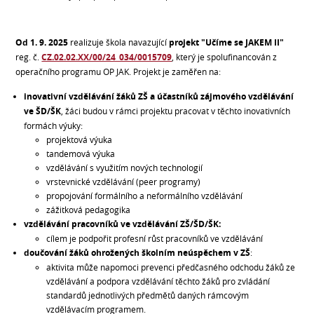
Od 1. 9. 2025
realizuje škola navazující
projekt
"Učíme se JAKEM II"
reg. č.
CZ.02.02.XX/00/24_034/0015709
, který je spolufinancován z
operačního programu OP JAK. Projekt je zaměřen na:
inovativní vzdělávání žáků ZŠ a účastníků zájmového vzdělávání
ve ŠD/ŠK
, žáci budou v rámci projektu pracovat v těchto inovativních
formách výuky:
projektová výuka
tandemová výuka
vzdělávání s využitím nových technologií
vrstevnické vzdělávání (peer programy)
propojování formálního a neformálního vzdělávání
zážitková pedagogika
vzdělávání pracovníků ve vzdělávání ZŠ/ŠD/ŠK:
cílem je podpořit profesní růst pracovníků ve vzdělávání
doučování žáků ohrožených školním neúspěchem v ZŠ
:
aktivita může napomoci prevenci předčasného odchodu žáků ze
vzdělávání a podpora vzdělávání těchto žáků pro zvládání
standardů jednotlivých předmětů daných rámcovým
vzdělávacím programem.