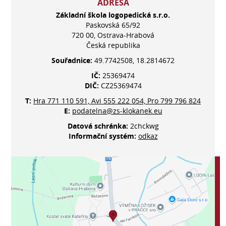
ADRESA
Základní škola logopedická s.r.o.
Paskovská 65/92
720 00, Ostrava-Hrabová
Česká republika
Souřadnice:
49.7742508, 18.2814672
IČ:
25369474
DIČ:
CZ25369474
T:
Hra 771 110 591, Avi 555 222 054, Pro 799 796 824
E:
podatelna@zs-klokanek.eu
Datová schránka:
2chckwg
Informační systém:
odkaz