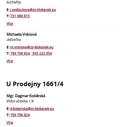
kuchařka
E:
j.sedlackova@zs-klokanek.eu
T:
731 080 815
Více
Michaela Vránová
uklízečka
E:
m.vranova@zs-klokanek.eu
T:
799 796 824
,
555 222 054
Více
U Prodejny 1661/4
Mgr. Dagmar Koběrská
třídní učitelka 1.B
E:
d.koberska@zs-klokanek.eu
T:
799 796 824
Více