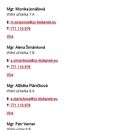
Mgr. Monika Jonášová
třídní učitelka 7.A
E:
m.jonasova@zs-klokanek.eu
T:
771 110 976
Více
Mgr. Alena Šimánková
třídní učitelka 7.B
E:
a.simankova@zs-klokanek.eu
T:
771 110 976
Více
Mgr. Alžběta Pláničková
třídní učitelka 8.A
E:
a.planickova@zs-klokanek.eu
T:
771 110 976
Více
Mgr. Petr Verner
třídní učitel 8.B