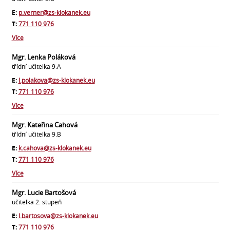
E:
p.verner@zs-klokanek.eu
T:
771 110 976
Více
Mgr. Lenka Poláková
třídní učitelka 9.A
E:
l.polakova@zs-klokanek.eu
T:
771 110 976
Více
Mgr. Kateřina Cahová
třídní učitelka 9.B
E:
k.cahova@zs-klokanek.eu
T:
771 110 976
Více
Mgr. Lucie Bartošová
učitelka 2. stupeň
E:
l.bartosova@zs-klokanek.eu
T:
771 110 976