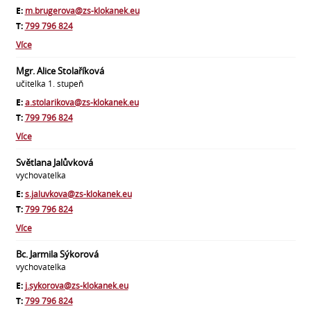
E:
m.brugerova@zs-klokanek.eu
T:
799 796 824
Více
Mgr. Alice Stolaříková
učitelka 1. stupeň
E:
a.stolarikova@zs-klokanek.eu
T:
799 796 824
Více
Světlana Jalůvková
vychovatelka
E:
s.jaluvkova@zs-klokanek.eu
T:
799 796 824
Více
Bc. Jarmila Sýkorová
vychovatelka
E:
j.sykorova@zs-klokanek.eu
T:
799 796 824