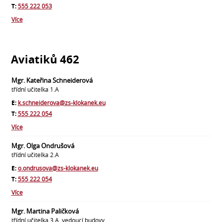
T:
555 222 053
Více
Aviatiků 462
Mgr. Kateřina Schneiderová
třídní učitelka 1.A
E:
k.schneiderova@zs-klokanek.eu
T:
555 222 054
Více
Mgr. Olga Ondrušová
třídní učitelka 2.A
E:
o.ondrusova@zs-klokanek.eu
T:
555 222 054
Více
Mgr. Martina Paličková
třídní učitelka 3.A, vedoucí budovy