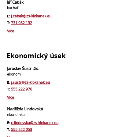
Jiří Cabák
kuchař
E:
j.cabak@zs-klokanek.eu
T:
731 082 132
Více
Ekonomický úsek
Jaroslav Šustr Dis.
ekonom
E:
j.sustr@zs-klokanek.eu
T:
555 222 976
Více
Naděžda Lindovská
ekonomka
E:
n.lindovska@zs-klokanek.eu
T:
555 222 053