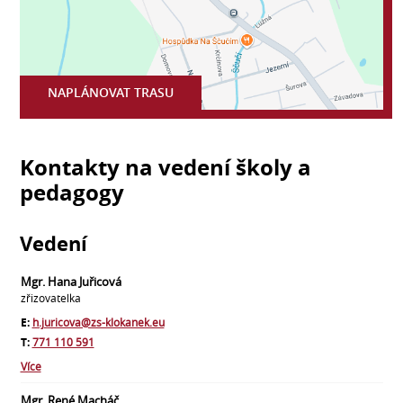
NAPLÁNOVAT TRASU
Kontakty na vedení školy a
pedagogy
Vedení
Mgr. Hana Juřicová
zřizovatelka
E:
h.juricova@zs-klokanek.eu
T:
771 110 591
Více
Mgr. René Macháč