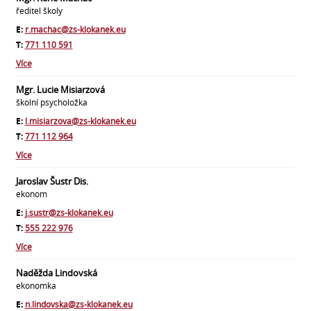
ředitel školy
E:
r.machac@zs-klokanek.eu
T:
771 110 591
Více
Mgr. Lucie Misiarzová
školní psycholožka
E:
l.misiarzova@zs-klokanek.eu
T:
771 112 964
Více
Jaroslav Šustr Dis.
ekonom
E:
j.sustr@zs-klokanek.eu
T:
555 222 976
Více
Naděžda Lindovská
ekonomka
E:
n.lindovska@zs-klokanek.eu