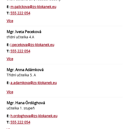
E:
m.palickova@zs-klokanek.eu
T:
555 222 054
Více
Mgr. Iveta Peceková
třídní učitelka 4.A
E:
i.pecekova@zs-klokanek.eu
T:
555 222 054
Více
Mgr. Anna Adámková
Třídní učitelka 5. A
E:
a.adamkova@zs-klokanek.eu
Více
Mgr. Hana Ördöghová
učitelka 1. stupeň
E:
h.ordoghova@zs-klokanek.eu
T:
555 222 054