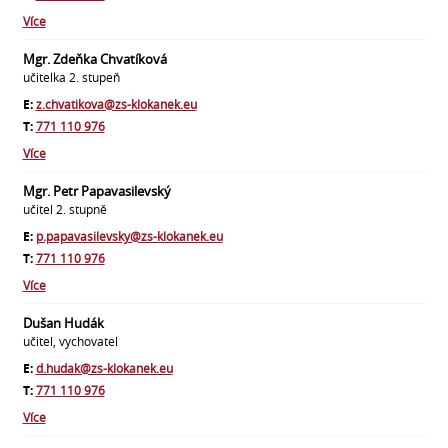
Více
Mgr. Zdeňka Chvatíková
učitelka 2. stupeň
E:
z.chvatikova@zs-klokanek.eu
T:
771 110 976
Více
Mgr. Petr Papavasilevský
učitel 2. stupně
E:
p.papavasilevsky@zs-klokanek.eu
T:
771 110 976
Více
Dušan Hudák
učitel, vychovatel
E:
d.hudak@zs-klokanek.eu
T:
771 110 976
Více