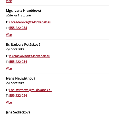
Více
Mgr. Ivana Hrazděrová
učitelka 1. stupně
E:
i.hrazderova@zs-klokanek.eu
T:
555 222 054
Více
Bc. Barbora Kotásková
vychovatelka
E:
b.kotaskova@zs-klokanek.eu
T:
555 222 054
Více
Ivana Neuwirthová
vychovatelka
E:
i.neuwirthova@zs-klokanek.eu
T:
555 222 054
Více
Jana Sedláčková