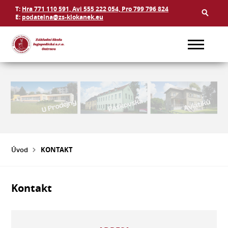
T:
Hra 771 110 591, Avi 555 222 054, Pro 799 796 824
E:
podatelna@zs-klokanek.eu
Úvod
KONTAKT
Kontakt