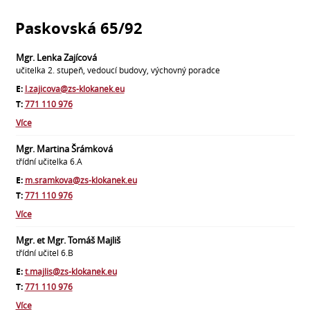
Paskovská 65/92
Mgr. Lenka Zajícová
učitelka 2. stupeň, vedoucí budovy, výchovný poradce
E:
l.zajicova@zs-klokanek.eu
T:
771 110 976
Více
Mgr. Martina Šrámková
třídní učitelka 6.A
E:
m.sramkova@zs-klokanek.eu
T:
771 110 976
Více
Mgr. et Mgr. Tomáš Majliš
třídní učitel 6.B
E:
t.majlis@zs-klokanek.eu
T:
771 110 976
Více