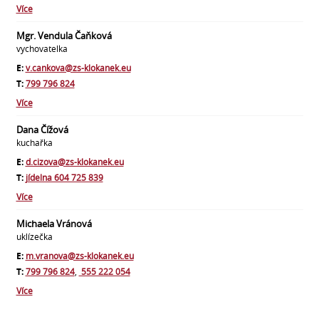
Více
Mgr. Vendula Čaňková
vychovatelka
E:
v.cankova@zs-klokanek.eu
T:
799 796 824
Více
Dana Čížová
kuchařka
E:
d.cizova@zs-klokanek.eu
T:
jídelna 604 725 839
Více
Michaela Vránová
uklízečka
E:
m.vranova@zs-klokanek.eu
T:
799 796 824
,
555 222 054
Více