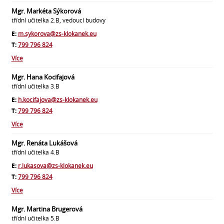
Mgr. Markéta Sýkorová
třídní učitelka 2.B, vedoucí budovy
E:
m.sykorova@zs-klokanek.eu
T:
799 796 824
Více
Mgr. Hana Kocifajová
třídní učitelka 3.B
E:
h.kocifajova@zs-klokanek.eu
T:
799 796 824
Více
Mgr. Renáta Lukášová
třídní učitelka 4.B
E:
r.lukasova@zs-klokanek.eu
T:
799 796 824
Více
Mgr. Martina Brugerová
třídní učitelka 5.B