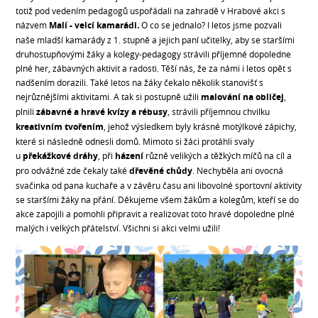
totiž pod vedením pedagogů uspořádali na zahradě v Hrabové akci s
názvem
Malí - velcí kamarádi.
O co se jednalo? I letos jsme pozvali
naše mladší kamarády z 1. stupně a jejich paní učitelky, aby se staršími
druhostupňovými žáky a kolegy-pedagogy strávili příjemné dopoledne
plné her, zábavných aktivit a radosti. Těší nás, že za námi i letos opět s
nadšením dorazili. Také letos na žáky čekalo několik stanovišť s
nejrůznějšími aktivitami. A tak si postupně užili
malování na obličej
,
plnili
zábavné a hravé kvízy a rébusy
, strávili příjemnou chvilku
kreativním
tvořením
, jehož výsledkem byly krásné motýlkové zápichy,
které si následně odnesli domů. Mimoto si žáci protáhli svaly
u
překážkové dráhy
, při
házení
různě velikých a těžkých míčů na cíl a
pro odvážné zde čekaly také
dřevěné chůdy
. Nechyběla ani ovocná
svačinka od pana kuchaře a v závěru času ani libovolné sportovní aktivity
se staršími žáky na přání. Děkujeme všem žákům a kolegům, kteří se do
akce zapojili a pomohli připravit a realizovat toto hravé dopoledne plné
malých i velkých přátelství. Všichni si akci velmi užili!