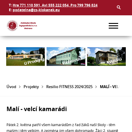
T:
Hra 771 110 591, Avi 555 222 054, Pro 799 796 824
E:
podatelna@zs-klokanek.eu
Úvod
Projekty
Resilio FITNESS 2024/2025
MALÍ - VELCÍ KA
Malí - velcí kamarádi
Pátek 2. května patřil všem kamarádům z řad žáků naší školy - těm
malým i těm velkým. A zejména jim všem dohromady. Žáci 2. stupně