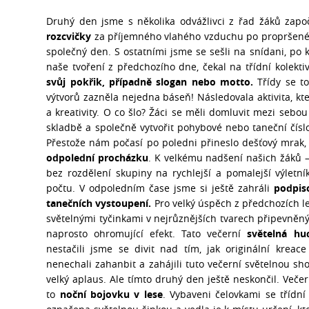
Druhý den jsme s několika odvážlivci z řad žáků zapo
rozcvičky
za příjemného vlahého vzduchu po propršené noc
společný den. S ostatními jsme se sešli na snídani, po 
naše tvoření z předchozího dne, čekal na třídní kolekti
svůj pokřik, případně slogan nebo motto.
Třídy se t
výtvorů zazněla nejedna báseň! Následovala aktivita, kte
a kreativity. O co šlo? Žáci se měli domluvit mezi sebou
skladbě a společně vytvořit pohybové nebo taneční číslo
Přestože nám počasí po poledni přineslo dešťový mrak, 
odpolední procházku
. K velkému nadšení našich žáků 
bez rozdělení skupiny na rychlejší a pomalejší výletní
počtu. V odpoledním čase jsme si ještě zahráli
podpis
tanečních vystoupení.
Pro velký úspěch z předchozích let 
světelnými tyčinkami v nejrůznějších tvarech připevněn
naprosto ohromující efekt. Tato večerní
světelná hu
nestačili jsme se divit nad tím, jak originální krea
nenechali zahanbit a zahájili tuto večerní světelnou sh
velký aplaus. Ale tímto druhý den ještě neskončil. Veče
to
noční bojovku v lese
. Vybaveni čelovkami se třídní