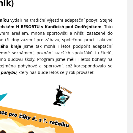
ník)
čníku
vydali na tradiční výjezdní adaptační pobyt. Stejně
ydském H-RESORTU v Kunčicích pod Ondřejníkem
. Toto
vním areálem, mnoha sportovišti a hřišti zasazené do
 tři dny zázemí pro zábavu, společnou práci i aktivní
kého kraje
jsme tak mohli i letos podpořit adaptační
emné seznámení, poznání starších spolužáků i učitelů,
mo budovu školy. Program jsme měli i letos bohatý na
– zejména pohybové a sportovní, což korespondovalo se
v pohybu
, který nás bude letos celý rok provázet.