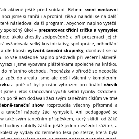
čali aktivně ještě před snídaní. Během
ranní venkovní
i jsme si zahřáli a protáhli těla a naladili se na další
které následoval další program. Abychom naplno vytěžili
vy společný úkol –
prezentovat třídní trička a vymyslet
ohoto úkolu zhostily zodpovědně a při prezentaci jejich
rá vyžadovala velký kus iniciativy, spolupráce, odhodlání
 a dle libosti
vytvořit taneční skupinky
, domluvit se na
. To vše následně naplno předvedli při večerní aktivitě.
vyrazili jsme vybaveni pláštěnkami společně na krátkou
– do místního obchodu. Procházka v přírodě se neobešla
ky, zpět do areálu jsme ale došli všichni v kompletním
ovku
a poté už byl prostor vyhrazen pro finální
nácvik
jsme i letos k tancování využili svítící tyčinky. Ozdobeni
ých po tělech dodávali žáci svým tanečním číslům ve tmě
debně-taneční show
rozproudila všechny přítomné a
ce a taneční nápady žáci vymysleli. Ani pedagogové se
ow také svým tanečním příspěvkem, který sklidil od žáků
rní hodiny nabídly žákům ještě jeden nevšední zážitek, a
 kolektivy vydaly do temného lesa po stezce, která byla