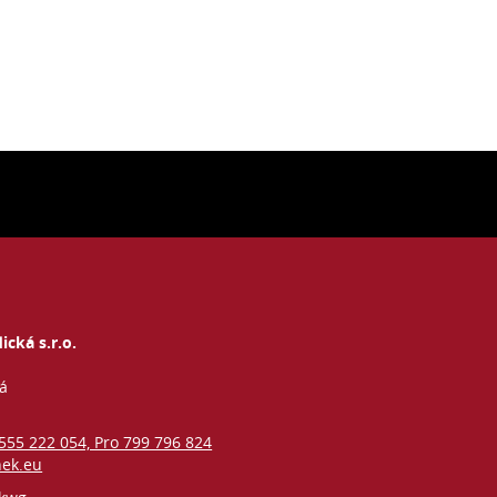
ická s.r.o.
vá
 555 222 054, Pro 799 796 824
nek.eu