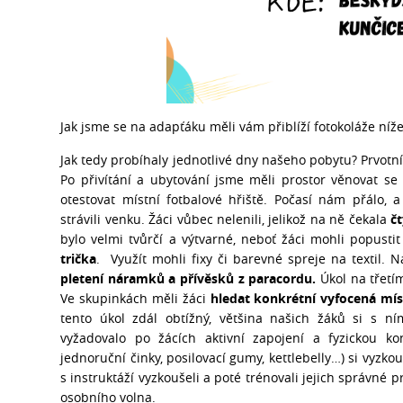
Jak jsme se na adapťáku měli vám přiblíží fotokoláže níže. 
Jak tedy probíhaly jednotlivé dny našeho pobytu? Prvotní
Po přivítání a ubytování jsme měli prostor věnovat s
otestovat místní fotbalové hřiště. Počasí nám přálo,
strávili venku. Žáci vůbec nelenili, jelikož na ně čekala
čt
bylo velmi tvůrčí a výtvarné, neboť žáci mohli popustit
trička
. Využít mohli fixy či barevné spreje na textil. N
pletení náramků a přívěsků z paracordu.
Úkol na třetí
Ve skupinkách měli žáci
hledat konkrétní vyfocená mís
tento úkol zdál obtížný, většina našich žáků si s ní
vyžadovalo po žácích aktivní zapojení a fyzickou ko
jednoruční činky, posilovací gumy, kettlebelly…) si vyzko
s instruktáží vyzkoušeli a poté trénovali jejich správné
osobního volna.