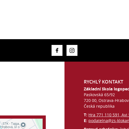
RYCHLÝ KONTAKT
Základní škola logoped
Paskovská 65/92
720 00, Ostrava-Hrabo
Česká republika
T:
Hra 771 110 591, Avi
E:
podatelna@zs-kloka