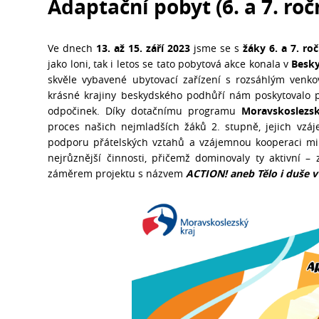
Adaptační pobyt (6. a 7. roč
Ve dnech
13. až 15. září 2023
jsme se s
žáky 6. a 7. ro
jako loni, tak i letos se tato pobytová akce konala v
Besk
skvěle vybavené ubytovací zařízení s rozsáhlým venko
krásné krajiny beskydského podhůří nám poskytovalo po
odpočinek. Díky dotačnímu programu
Moravskoslezs
proces našich nejmladších žáků 2. stupně, jejich vzáj
podporu přátelských vztahů a vzájemnou kooperaci mi
nejrůznější činnosti, přičemž dominovaly ty aktivní 
záměrem projektu s názvem
ACTION! aneb Tělo i duše 