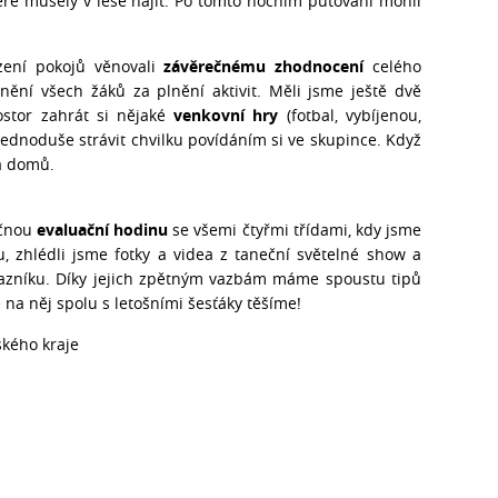
eré musely v lese najít. Po tomto nočním putování mohli
zení pokojů věnovali
závěrečnému zhodnocení
celého
ění všech žáků za plnění aktivit. Měli jsme ještě dvě
ostor zahrát si nějaké
venkovní hry
(fotbal, vybíjenou,
ednoduše strávit chvilku povídáním si ve skupince. Když
 a domů.
ečnou
evaluační hodinu
se všemi čtyřmi třídami, kdy jsme
u, zhlédli jsme fotky a videa z taneční světelné show a
tazníku. Díky jejich zpětným vazbám máme spoustu tipů
 na něj spolu s letošními šesťáky těšíme!
kého kraje