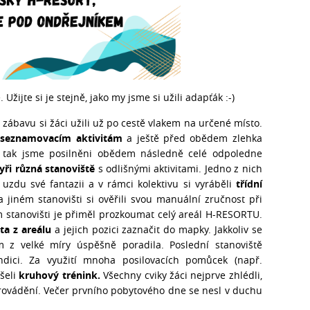
Užijte si je stejně, jako my jsme si užili adapťák :-)
 zábavu si žáci užili už po cestě vlakem na určené místo.
e
seznamovacím aktivitám
a ještě před obědem zlehka
 a tak jsme posilněni obědem následně celé odpoledne
yři různá stanoviště
s odlišnými aktivitami. Jedno z nich
 uzdu své fantazii a v rámci kolektivu si vyráběli
třídní
a jiném stanovišti si ověřili svou manuální zručnost při
m stanovišti je přiměl prozkoumat celý areál H-RESORTU.
ta z areálu
a jejich pozici zaznačit do mapky. Jakkoliv se
m z velké míry úspěšně poradila. Poslední stanoviště
ndici. Za využití mnoha posilovacích pomůcek (např.
ušeli
kruhový trénink.
Všechny cviky žáci nejprve zhlédli,
 provádění. Večer prvního pobytového dne se nesl v duchu