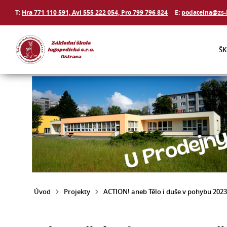
T:
Hra 771 110 591, Avi 555 222 054, Pro 799 796 824
E:
podatelna@zs-
Š
Úvod
Projekty
ACTION! aneb Tělo i duše v pohybu 202