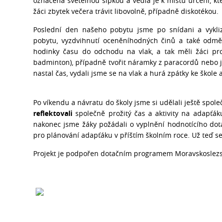
označena světelnou šipkou a vedla je k místu určení, kt
žáci zbytek večera trávit libovolně, případně diskotékou.
Poslední den našeho pobytu jsme po snídani a vykli
pobytu, vyzdvihnutí oceněníhodných činů a také odměn
hodinky času do odchodu na vlak, a tak měli žáci pr
badminton), případně tvořit náramky z paracordů nebo j
nastal čas, vydali jsme se na vlak a hurá zpátky ke škole
Po víkendu a návratu do školy jsme si udělali ještě spol
reflektovali
společně prožitý čas a aktivity na adapťák
nakonec jsme žáky požádali o vyplnění hodnotícího do
pro plánování adapťáku v příštím školním roce. Už teď se
Projekt je podpořen dotačním programem Moravskoslezs