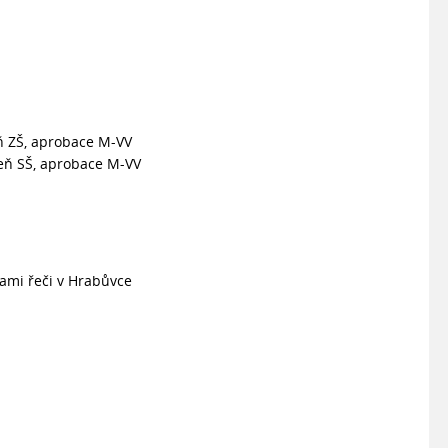
eň ZŠ, aprobace M-VV
peň SŠ, aprobace M-VV
dami řeči v Hrabůvce