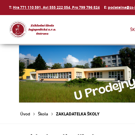
T:
Hra 771 110 591, Avi 555 222 054, Pro 799 796 824
E:
podatelna@zs-
Š
Úvod
Škola
ZAKLADATELKA ŠKOLY