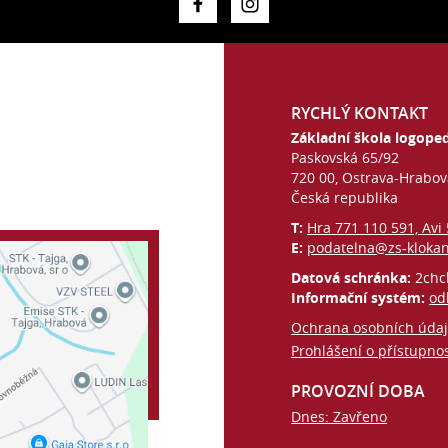
RYCHLÝ KONTAKT
Základní škola logoped
Paskovská 65/92
720 00, Ostrava-Hrabo
Česká republika
T:
Hra 771 110 591, Avi
E:
podatelna@zs-kloka
Datová schránka:
2chc
Informační systém:
od
Ochrana osobních úda
Prohlášení o přístupnos
PROVOZNÍ DOBA
Dnes: Zavřeno