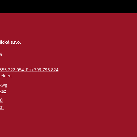
ická s.r.o.
vá
 555 222 054, Pro 799 796 824
nek.eu
kwg
kaz
jů
ti