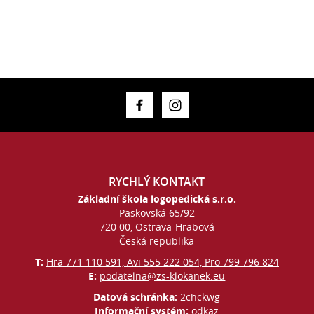
RYCHLÝ KONTAKT
Základní škola logopedická s.r.o.
Paskovská 65/92
720 00, Ostrava-Hrabová
Česká republika
T:
Hra 771 110 591, Avi 555 222 054, Pro 799 796 824
E:
podatelna@zs-klokanek.eu
Datová schránka:
2chckwg
Informační systém:
odkaz