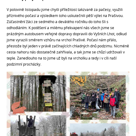
V polovině listopadu jsme chytli příležitost takzvaně za pačesy, využili
příznivého počasí a výsledkem toho uskutečnili pěší výlet na Prašivou.
Zúčastnění žáci ze sedmého a devátého ročníku do toho šli s
odhodláním. K potěšení a milému překvapení nás všech jsme se
prázdným autobusem veřejné dopravy dopravili do Vyšních Lhot, odkud
jsme vyrazili směrem vzhůru na vrchol Prašivé. Počasí nám přálo,
přestože byl jeden v právě začínajících chladných dnů podzimu. Nicméně
cesta nahoru nás dostatečně zahřívala, a tak jsme se chůzí udržovali v
teple. Zanedlouho na to jsme už byli na vrcholku a tedy i v cíli naší
podzimní procházky.