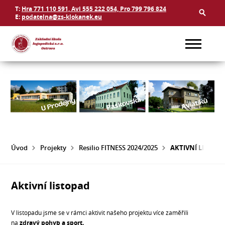
T:
Hra 771 110 591, Avi 555 222 054, Pro 799 796 824
E:
podatelna@zs-klokanek.eu
Úvod
Projekty
Resilio FITNESS 2024/2025
AKTIVNÍ LISTOP
Aktivní listopad
V listopadu jsme se v rámci aktivit našeho projektu více zaměřili
na
zdravý pohyb a sport.