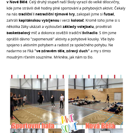
v Nové Bělé
. Celý druhý stupeň naší školy vyrazil do velké tělocvičny,
kde jsme strávili dvě hodiny plné sportování a pohybových aktivit. Čekaly
na nás
tradiční i netradiční týmové hry
, zakopali jsme si
futsal
,
zahráli
kapitánskou vybíjenou
i verzi
kolotoč
. Kromě toho jsme si s
několika žáky ukázali a vyzkoušeli
základy volejbalu
, provětrali
basketbalový
míč a dokonce osvěžili tradiční
švihadlo
. S tím jsme
oprášili dávno "zapomenuté" aktivity a pohybové kousky. Vše bylo
spojeno s aktivním pohybem a radostí ze společného pohybu. Ne
nadarmo se říká
"ve zdravém těle, zdravý duch"
a my s tímto
moudrým rčením souzníme. Mrkněte, jak nám to šlo.