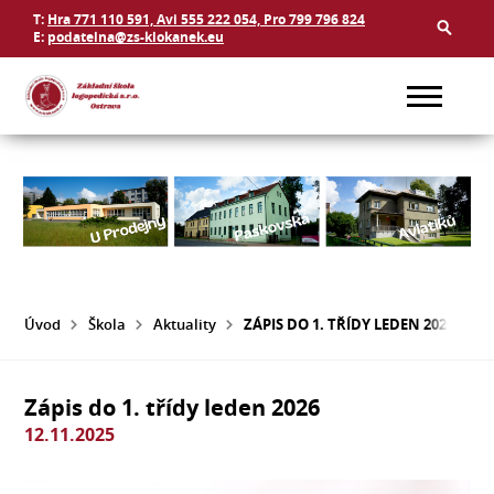
T:
Hra 771 110 591, Avi 555 222 054, Pro 799 796 824
E:
podatelna@zs-klokanek.eu
Úvod
Škola
Aktuality
ZÁPIS DO 1. TŘÍDY LEDEN 2026
Zápis do 1. třídy leden 2026
12.11.2025