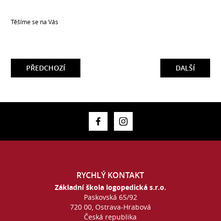
Těšíme se na Vás
PŘEDCHOZÍ
DALŠÍ
RYCHLÝ KONTAKT
Základní škola logopedická s.r.o.
Paskovská 65/92
720 00, Ostrava-Hrabová
Česká republika