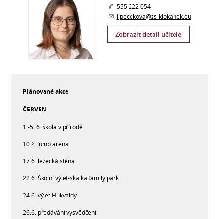
555 222 054
i.pecekova@zs-klokanek.eu
Zobrazit detail učitele
Plánované akce
ČERVEN
1.-5. 6. škola v přírodě
10.ž. Jump aréna
17.6. lezecká stěna
22.6. Školní výlet-skalka family park
24.6. výlet Hukvaldy
26.6. předávání vysvědčení