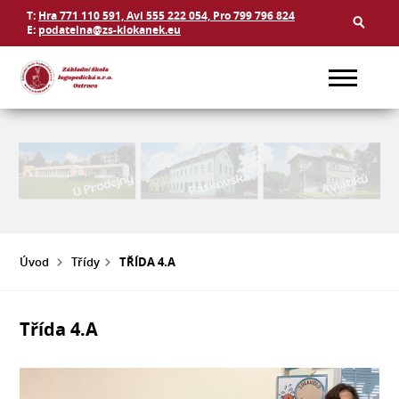
T:
Hra 771 110 591, Avi 555 222 054, Pro 799 796 824
E:
podatelna@zs-klokanek.eu
Úvod
Třídy
TŘÍDA 4.A
Třída 4.A