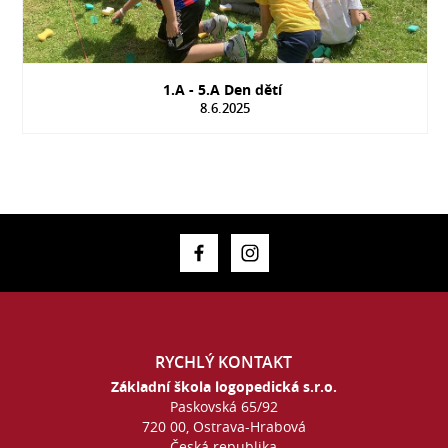
1.A - 5.A Den dětí
8.6.2025
RYCHLÝ KONTAKT
Základní škola logopedická s.r.o.
Paskovská 65/92
720 00, Ostrava-Hrabová
Česká republika