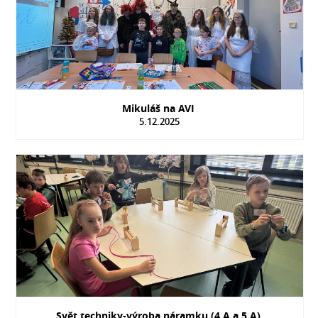
Mikuláš na AVI
5.12.2025
Svět techniky-výroba náramku (4.A a 5.A)