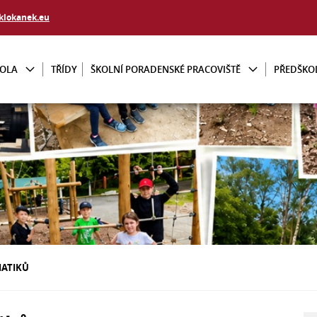
klokanek.eu
KOLA
TŘÍDY
ŠKOLNÍ PORADENSKÉ PRACOVIŠTĚ
PŘEDŠKO
IATIKŮ