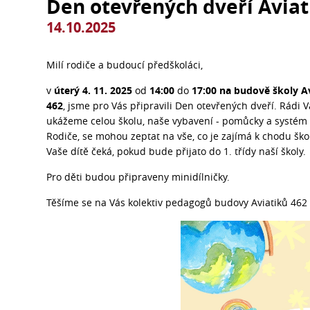
Den otevřených dveří Aviat
14.10.2025
Milí rodiče a budoucí předškoláci,
v
úterý 4. 11. 2025
od
14:00
do
17:00
na budově školy A
462
, jsme pro Vás připravili Den otevřených dveří. Rádi 
ukážeme celou školu, naše vybavení - pomůcky a systém
Rodiče, se mohou zeptat na vše, co je zajímá k chodu ško
Vaše dítě čeká, pokud bude přijato do 1. třídy naší školy.
Pro děti budou připraveny minidílničky.
Těšíme se na Vás kolektiv pedagogů budovy Aviatiků 46