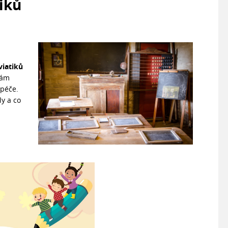
iků
viatiků
Vám
 péče.
ly a co
2