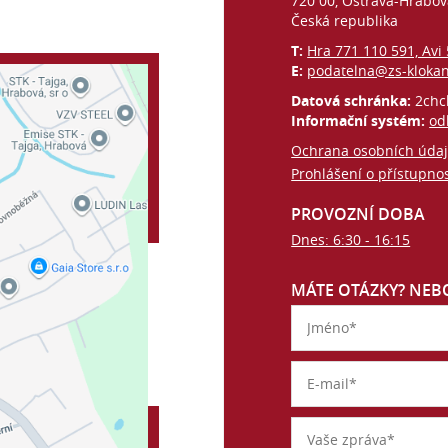
720 00, Ostrava-Hrabo
Česká republika
T:
Hra 771 110 591, Avi
E:
podatelna@zs-kloka
Datová schránka:
2chc
Informační systém:
od
Ochrana osobních úda
Prohlášení o přístupnos
PROVOZNÍ DOBA
Dnes: 6:30 - 16:15
MÁTE OTÁZKY? NEBO