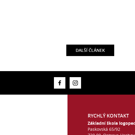
DALŠÍ
ČLÁNEK
RYCHLÝ KONTAKT
Základní škola logoped
Paskovská 65/92