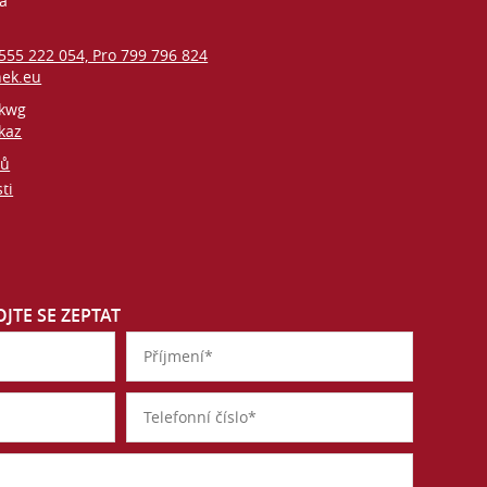
vá
 555 222 054, Pro 799 796 824
nek.eu
kwg
kaz
jů
ti
JTE SE ZEPTAT