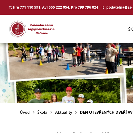
T:
Hra 771 110 591, Avi 555 222 054, Pro 799 796 824
E:
podatelna@zs-
Š
Úvod
Škola
Aktuality
DEN OTEVŘENÝCH DVEŘÍ AV