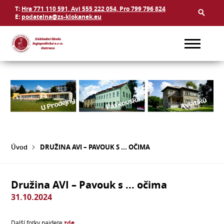
T:
Hra 771 110 591, Avi 555 222 054, Pro 799 796 824
E:
podatelna@zs-klokanek.eu
Úvod
DRUŽINA AVI –⁠ PAVOUK S ... OČIMA
Družina AVI –⁠ Pavouk s ... očima
31.10.2024
Další fotky najdete
zde
.