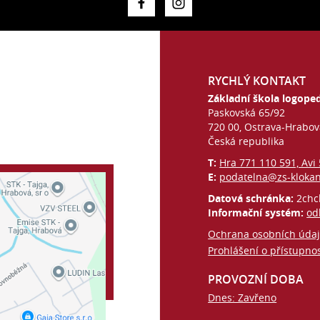
RYCHLÝ KONTAKT
Základní škola logoped
Paskovská 65/92
720 00, Ostrava-Hrabo
Česká republika
T:
Hra 771 110 591, Avi
E:
podatelna@zs-kloka
Datová schránka:
2chc
Informační systém:
od
Ochrana osobních úda
Prohlášení o přístupnos
PROVOZNÍ DOBA
Dnes: Zavřeno