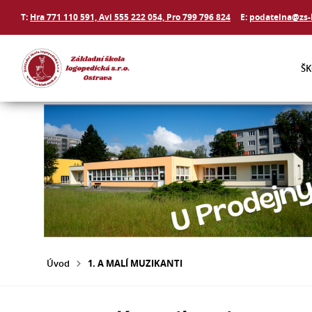
T:
Hra 771 110 591, Avi 555 222 054, Pro 799 796 824
E:
podatelna@zs-
Š
Úvod
1. A MALÍ MUZIKANTI