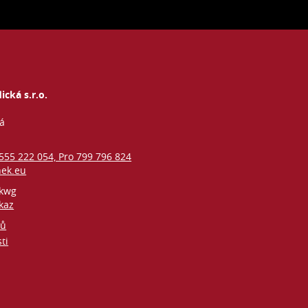
ická s.r.o.
vá
 555 222 054, Pro 799 796 824
nek.eu
kwg
kaz
jů
ti