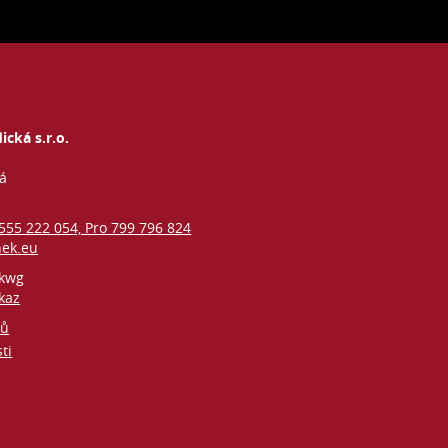
ická s.r.o.
vá
 555 222 054, Pro 799 796 824
nek.eu
kwg
kaz
jů
ti