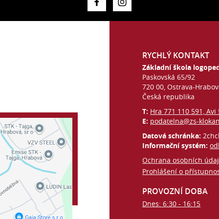
RYCHLÝ KONTAKT
Základní škola logoped
Paskovská 65/92
720 00, Ostrava-Hrabo
Česká republika
T:
Hra 771 110 591, Avi
E:
podatelna@zs-kloka
Datová schránka:
2chc
Informační systém:
od
Ochrana osobních úda
Prohlášení o přístupnos
PROVOZNÍ DOBA
Dnes: 6:30 - 16:15