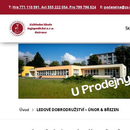
T:
Hra 771 110 591, Avi 555 222 054, Pro 799 796 824
E:
podatelna@zs-
Š
Úvod
LEDOVÉ DOBRODRUŽSTVÍ – ÚNOR & BŘEZEN