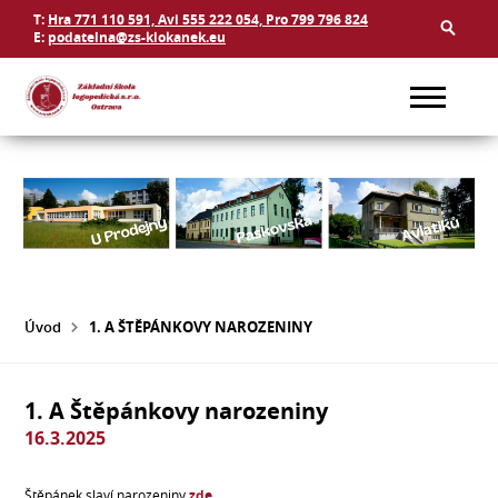
T:
Hra 771 110 591, Avi 555 222 054, Pro 799 796 824
E:
podatelna@zs-klokanek.eu
Úvod
1. A ŠTĚPÁNKOVY NAROZENINY
1. A Štěpánkovy narozeniny
16.3.2025
Štěpánek slaví narozeniny
zde
.