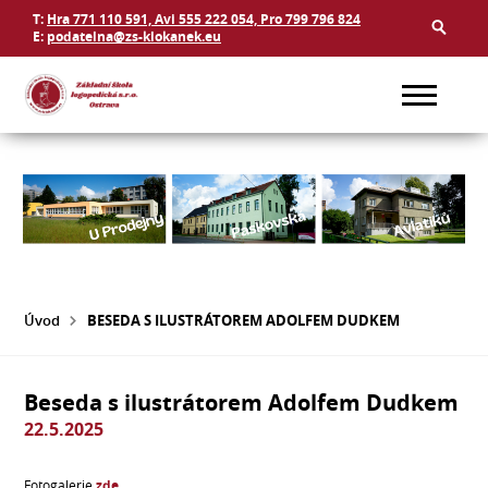
T:
Hra 771 110 591, Avi 555 222 054, Pro 799 796 824
E:
podatelna@zs-klokanek.eu
Úvod
BESEDA S ILUSTRÁTOREM ADOLFEM DUDKEM
Beseda s ilustrátorem Adolfem Dudkem
22.5.2025
Fotogalerie
zde