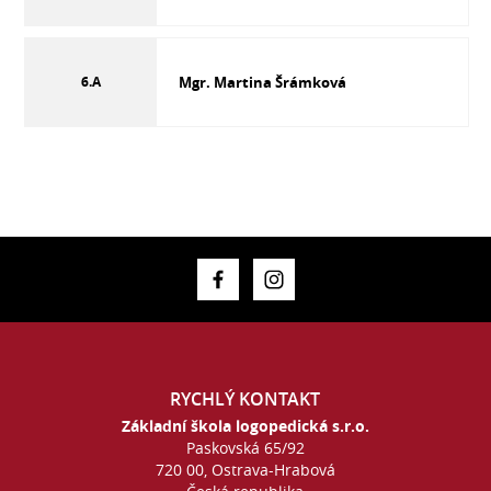
6.A
Mgr. Martina Šrámková
RYCHLÝ KONTAKT
Základní škola logopedická s.r.o.
Paskovská 65/92
720 00, Ostrava-Hrabová