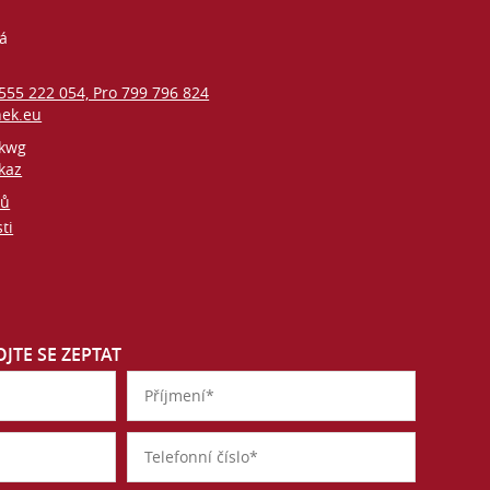
vá
 555 222 054, Pro 799 796 824
nek.eu
kwg
kaz
jů
ti
JTE SE ZEPTAT