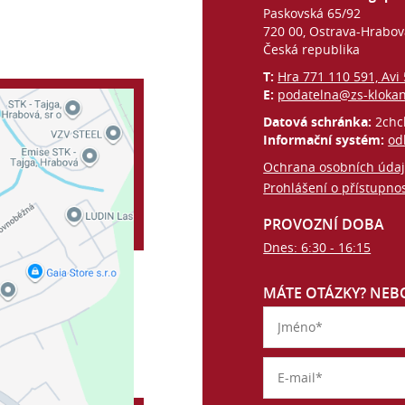
Paskovská 65/92
720 00, Ostrava-Hrabo
Česká republika
T:
Hra 771 110 591, Avi
E:
podatelna@zs-kloka
Datová schránka:
2chc
Informační systém:
od
Ochrana osobních úda
Prohlášení o přístupnos
PROVOZNÍ DOBA
Dnes: 6:30 - 16:15
MÁTE OTÁZKY? NEBO