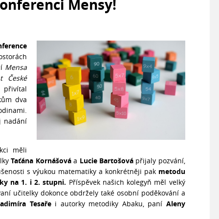
konferenci Mensy!
nference
ostorách
cí
Mensa
ut České
přivítal
íkům dva
odinami.
oj nadání
kci měli
elky
Taťána Kornášová
a
Lucie Bartošová
přijaly pozvání,
ušenosti s výukou matematiky a konkrétněji pak
metodu
y na 1. i 2. stupni.
Příspěvek našich kolegyň měl velký
 Paní učitelky dokonce obdržely také osobní poděkování a
ladimíra Tesaře
i autorky metodiky Abaku, paní
Aleny