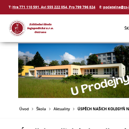
T:
Hra 771 110 591, Avi 555 222 054, Pro 799 796 824
E:
podatelna@zs-
Š
Úvod
Škola
Aktuality
ÚSPĚCH NAŠICH KOLEGYŇ 