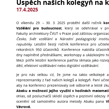
Úspěch našich kolegyň na 
17.4.2025
O víkendu 29. – 30. 3. 2025 proběhl další ročník
ko
Vzdělání pro budoucnost
, který se odehrával v pr
Fakulty architektury ČVUT v Praze pod záštitou organiza
Česko, Svět vzdělání
a
Národní pedagogický instit
republiky.
Letošní šestý ročník konference pro učitele 
rekordních 950 účastníků. Konference nabídla účastn
dny naplněné přednáškami, workshopy a ukázkovými h
Mezi pilíře letošní konference patřila témata jako rozv
dětí, efektivní vzdělávání nebo digitální vzdělávání.
Je pro nás velkou ctí, že jsme na takto velkolepé a
reprezentantky z řad našich kolegů a kolegyň. Paní učit
aby na konferenci prezentovaly své odborné a letité zk
Abaku
a možnosti jejího využití v hodinách matematik
ohlas, od posluchačů sklidil úspěch a pozitivní odezvy.
ocenění od samotného autora metody Abaku pana
V
Vávrové.